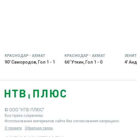
КРАСНОДАР - АХМАТ
КРАСНОДАР - АХМАТ
ЗЕНИТ
90' Самородов, Гол 1 - 1
66' Уткин, Гол 1 - 0
4' Анд
© ООО "НТВ-ПЛЮС"
Все права сохранены.
Использование материалов сайта без согласования запрещено.
О проекте
Обратная связь