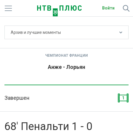
Войти
Не показывать счёт
Архив и лучшие моменты
Телеканалы
Фильмы и сериалы
ЧЕМПИОНАТ ФРАНЦИИ
Спорт
Анже - Лорьян
Подписки
Радио
Завершен
1
Спутниковым абонентам
О сайте
68' Пенальти 1 - 0