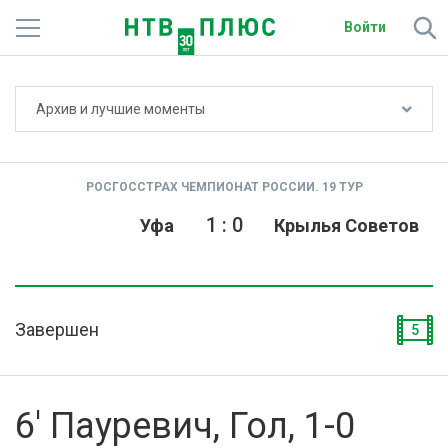
Войти
Не показывать счёт
Архив и лучшие моменты
Телеканалы
Фильмы и сериалы
РОСГОССТРАХ ЧЕМПИОНАТ РОССИИ. 19 ТУР
Спорт
1
:
0
Уфа
Крылья Советов
Подписки
Радио
Завершен
5
Спутниковым абонентам
О сайте
6' Пауревич, Гол, 1-0