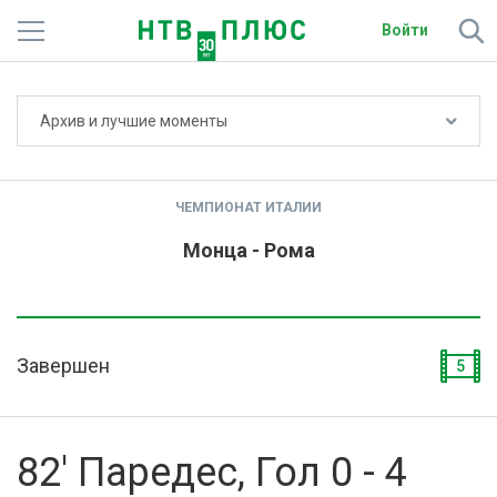
Войти
Не показывать счёт
Архив и лучшие моменты
Телеканалы
Фильмы и сериалы
ЧЕМПИОНАТ ИТАЛИИ
Спорт
Монца - Рома
Подписки
Радио
Завершен
5
Спутниковым абонентам
О сайте
82' Паредес, Гол 0 - 4