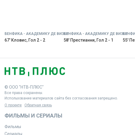
БЕНФИКА - АКАДЕМИКУ ДЕ ВИЗЕУ
БЕНФИКА - АКАДЕМИКУ ДЕ ВИЗЕУ
БЕНФИ
67' Кловис, Гол 2 - 2
58' Престианни, Гол 2 - 1
55' Пе
© ООО "НТВ-ПЛЮС"
Все права сохранены.
Использование материалов сайта без согласования запрещено.
О проекте
Обратная связь
ФИЛЬМЫ И СЕРИАЛЫ
Фильмы
Сериалы