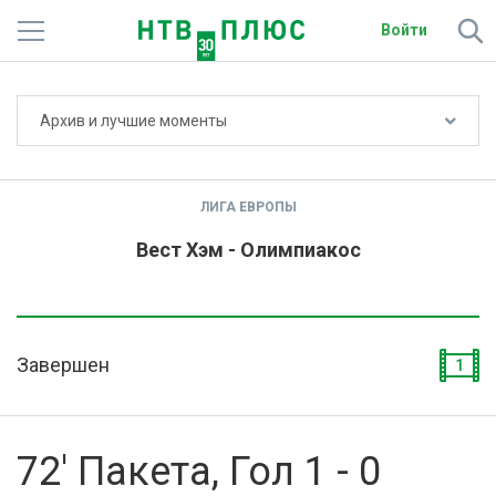
Войти
Не показывать счёт
Архив и лучшие моменты
Телеканалы
Фильмы и сериалы
ЛИГА ЕВРОПЫ
Спорт
Вест Хэм - Олимпиакос
Подписки
Радио
Завершен
1
Спутниковым абонентам
О сайте
72' Пакета, Гол 1 - 0