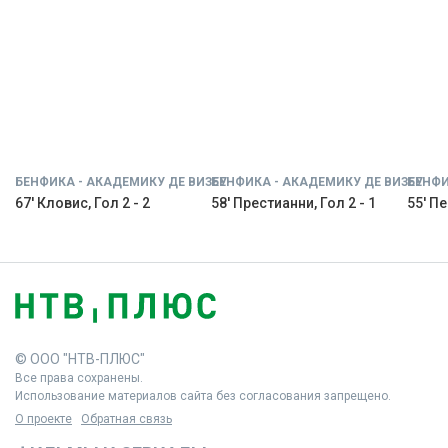
БЕНФИКА - АКАДЕМИКУ ДЕ ВИЗЕУ
БЕНФИКА - АКАДЕМИКУ ДЕ ВИЗЕУ
БЕНФИ
67' Кловис, Гол 2 - 2
58' Престианни, Гол 2 - 1
55' Пе
© ООО "НТВ-ПЛЮС"
Все права сохранены.
Использование материалов сайта без согласования запрещено.
О проекте
Обратная связь