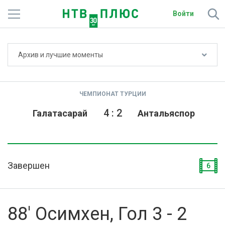
Войти
Не показывать счёт
Архив и лучшие моменты
Телеканалы
Фильмы и сериалы
ЧЕМПИОНАТ ТУРЦИИ
Спорт
4
:
2
Галатасарай
Антальяспор
Подписки
Радио
Завершен
6
Спутниковым абонентам
О сайте
88' Осимхен, Гол 3 - 2