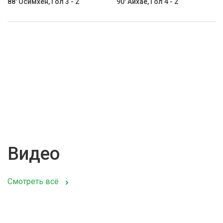
88' Осимхен, Гол 3 - 2
90' Айхае, Гол 4 - 2
Видео
Смотреть всё