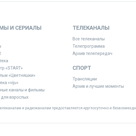
МЫ И СЕРИАЛЫ
ТЕЛЕКАНАЛЫ
Все телеканалы
ы
Телепрограмма
R
Архив телепередач
тека
СПОРТ
тр «START»
льм «Цветняшки»
Трансляции
ка «viju»
Архив и лучшие моменты
ные каналы и фильмы
для взрослых
леканалам и радиоканалам предоставляется круглосуточно и безвозмездн