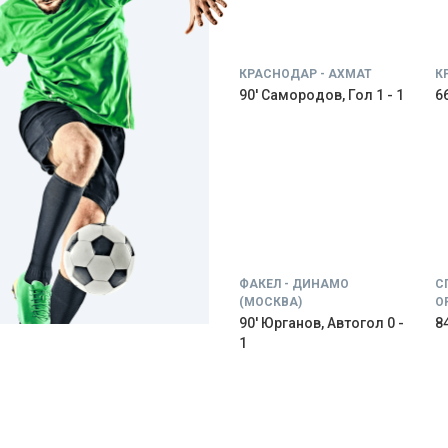
КРАСНОДАР - АХМАТ
К
90' Самородов, Гол 1 - 1
66
ФАКЕЛ - ДИНАМО
С
(МОСКВА)
О
90' Юрганов, Автогол 0 -
84
1