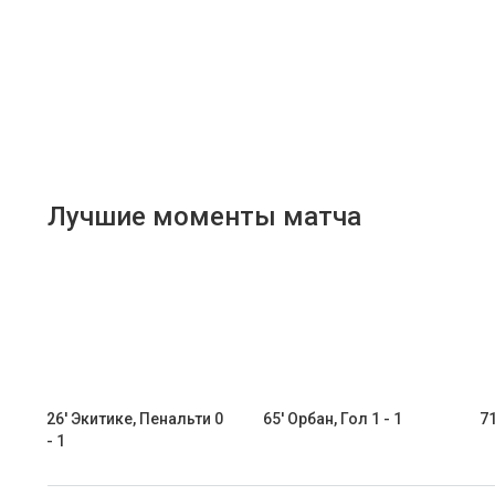
Лучшие моменты матча
26' Экитике, Пенальти 0
65' Орбан, Гол 1 - 1
71
- 1