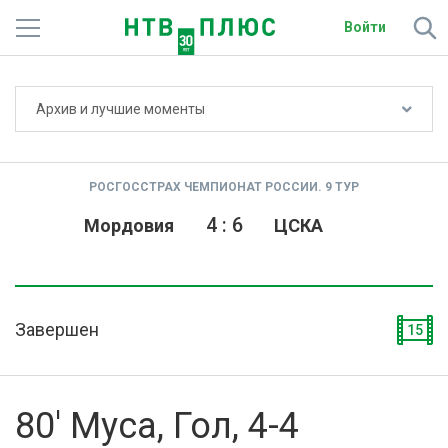
Войти
Не показывать счёт
Архив и лучшие моменты
Телеканалы
Фильмы и сериалы
РОСГОССТРАХ ЧЕМПИОНАТ РОССИИ. 9 ТУР
Спорт
4
:
6
Мордовия
ЦСКА
Подписки
Радио
Завершен
15
Спутниковым абонентам
О сайте
80' Муса, Гол, 4-4