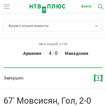
Войти
Не показывать счёт
Архив и лучшие моменты
Телеканалы
Фильмы и сериалы
ЛИГА НАЦИЙ. 4 ТУР
Спорт
4
:
0
Армения
Македония
Подписки
Радио
Завершен
4
Спутниковым абонентам
О сайте
67' Мовсисян, Гол, 2-0