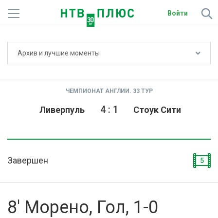
Войти
Не показывать счёт
Архив и лучшие моменты
Телеканалы
Фильмы и сериалы
ЧЕМПИОНАТ АНГЛИИ. 33 ТУР
Спорт
4
:
1
Ливерпуль
Стоук Сити
Подписки
Радио
Завершен
5
Спутниковым абонентам
О сайте
8' Морено, Гол, 1-0