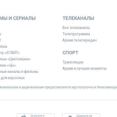
МЫ И СЕРИАЛЫ
ТЕЛЕКАНАЛЫ
Все телеканалы
ы
Телепрограмма
R
Архив телепередач
тека
СПОРТ
тр «START»
льм «Цветняшки»
Трансляции
ка «viju»
Архив и лучшие моменты
ные каналы и фильмы
для взрослых
леканалам и радиоканалам предоставляется круглосуточно и безвозмездн