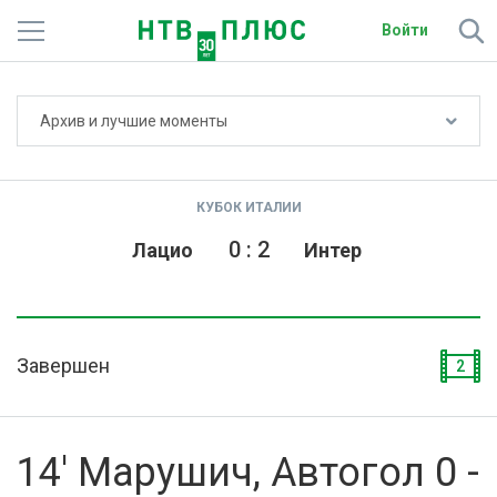
Войти
Не показывать счёт
Архив и лучшие моменты
Телеканалы
Фильмы и сериалы
КУБОК ИТАЛИИ
Спорт
0
:
2
Лацио
Интер
Подписки
Радио
Завершен
2
Спутниковым абонентам
О сайте
14' Марушич, Автогол 0 -