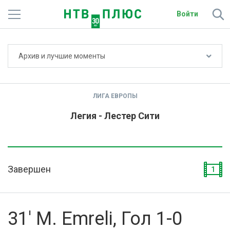
Войти
Не показывать счёт
Архив и лучшие моменты
Телеканалы
Фильмы и сериалы
ЛИГА ЕВРОПЫ
Спорт
Легия - Лестер Сити
Подписки
Радио
Завершен
1
Спутниковым абонентам
О сайте
31' M. Emreli, Гол 1-0