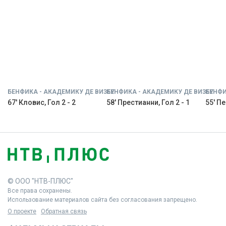
БЕНФИКА - АКАДЕМИКУ ДЕ ВИЗЕУ
БЕНФИКА - АКАДЕМИКУ ДЕ ВИЗЕУ
БЕНФИ
67' Кловис, Гол 2 - 2
58' Престианни, Гол 2 - 1
55' Пе
© ООО "НТВ-ПЛЮС"
Все права сохранены.
Использование материалов сайта без согласования запрещено.
О проекте
Обратная связь