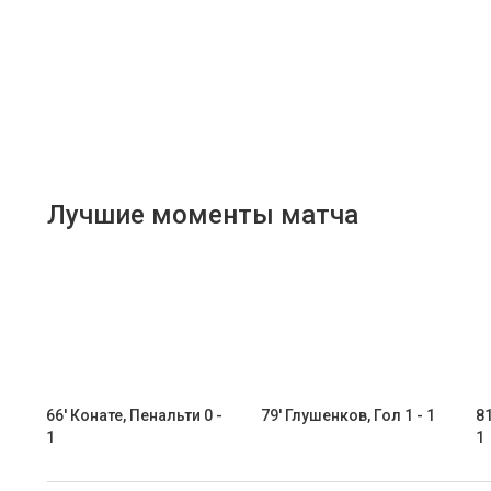
Лучшие моменты матча
66' Конате, Пенальти 0 -
79' Глушенков, Гол 1 - 1
81
1
1