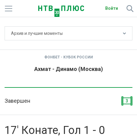
Войти
Не показывать счёт
Архив и лучшие моменты
Телеканалы
Фильмы и сериалы
ФОНБЕТ - КУБОК РОССИИ
Спорт
Ахмат - Динамо (Москва)
Подписки
Радио
Завершен
3
Спутниковым абонентам
О сайте
17' Конате, Гол 1 - 0