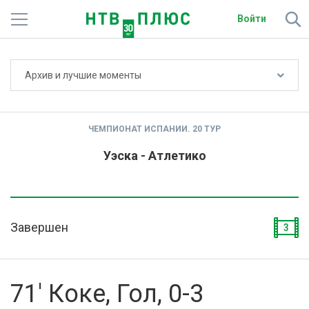
Войти
Не показывать счёт
Архив и лучшие моменты
Телеканалы
Фильмы и сериалы
ЧЕМПИОНАТ ИСПАНИИ. 20 ТУР
Спорт
Уэска - Атлетико
Подписки
Радио
Завершен
3
Спутниковым абонентам
О сайте
71' Коке, Гол, 0-3