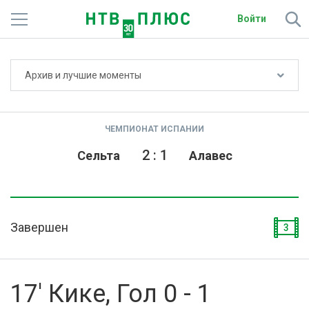
Войти
Не показывать счёт
Архив и лучшие моменты
Телеканалы
Фильмы и сериалы
ЧЕМПИОНАТ ИСПАНИИ
Спорт
2
:
1
Сельта
Алавес
Подписки
Радио
Завершен
3
Спутниковым абонентам
О сайте
17' Кике, Гол 0 - 1