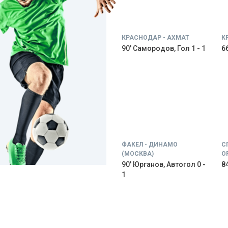
КРАСНОДАР - АХМАТ
К
90' Самородов, Гол 1 - 1
66
ФАКЕЛ - ДИНАМО
С
(МОСКВА)
О
90' Юрганов, Автогол 0 -
84
1