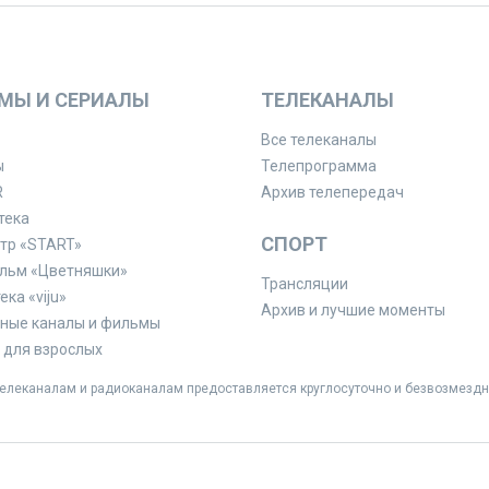
МЫ И СЕРИАЛЫ
ТЕЛЕКАНАЛЫ
Все телеканалы
ы
Телепрограмма
R
Архив телепередач
тека
СПОРТ
тр «START»
льм «Цветняшки»
Трансляции
ка «viju»
Архив и лучшие моменты
ные каналы и фильмы
для взрослых
леканалам и радиоканалам предоставляется круглосуточно и безвозмездн