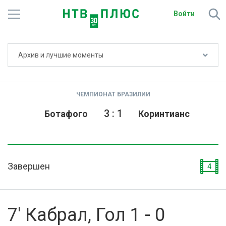
Войти
Не показывать счёт
Архив и лучшие моменты
Телеканалы
Фильмы и сериалы
ЧЕМПИОНАТ БРАЗИЛИИ
Спорт
3
:
1
Ботафого
Коринтианс
Подписки
Радио
Завершен
4
Спутниковым абонентам
О сайте
7' Кабрал, Гол 1 - 0