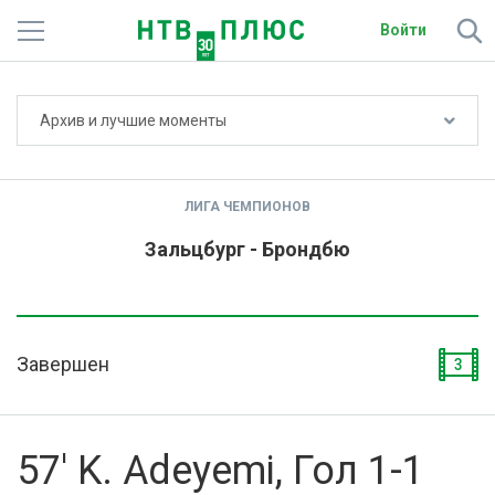
Войти
Не показывать счёт
Архив и лучшие моменты
Телеканалы
Фильмы и сериалы
ЛИГА ЧЕМПИОНОВ
Спорт
Зальцбург - Брондбю
Подписки
Радио
Завершен
3
Спутниковым абонентам
О сайте
57' K. Adeyemi, Гол 1-1