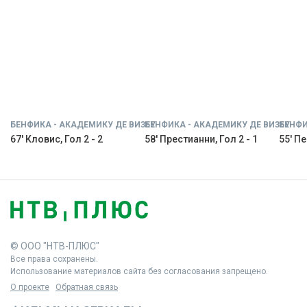
БЕНФИКА - АКАДЕМИКУ ДЕ ВИЗЕУ
БЕНФИКА - АКАДЕМИКУ ДЕ ВИЗЕУ
БЕНФИ
67' Кловис, Гол 2 - 2
58' Престианни, Гол 2 - 1
55' Пе
© ООО "НТВ-ПЛЮС"
Все права сохранены.
Использование материалов сайта без согласования запрещено.
О проекте
Обратная связь