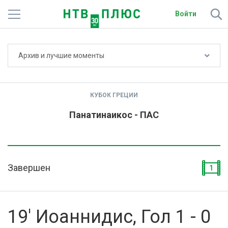
Войти
Не показывать счёт
Архив и лучшие моменты
Телеканалы
Фильмы и сериалы
КУБОК ГРЕЦИИ
Спорт
Панатинаикос - ПАС
Подписки
Радио
Завершен
1
Спутниковым абонентам
О сайте
19' Иоаннидис, Гол 1 - 0