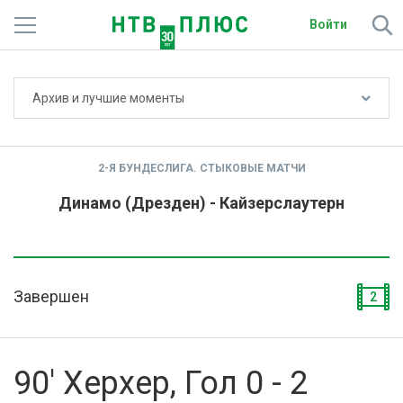
Войти
Не показывать счёт
Архив и лучшие моменты
Телеканалы
Фильмы и сериалы
2-Я БУНДЕСЛИГА. СТЫКОВЫЕ МАТЧИ
Спорт
Динамо (Дрезден) - Кайзерслаутерн
Подписки
Радио
Завершен
2
Спутниковым абонентам
О сайте
90' Херхер, Гол 0 - 2