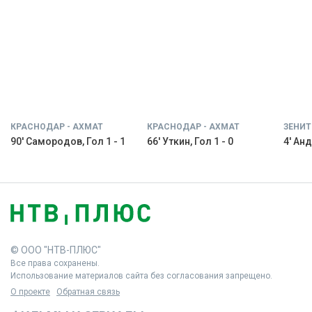
КРАСНОДАР - АХМАТ
КРАСНОДАР - АХМАТ
ЗЕНИТ
90' Самородов, Гол 1 - 1
66' Уткин, Гол 1 - 0
4' Анд
© ООО "НТВ-ПЛЮС"
Все права сохранены.
Использование материалов сайта без согласования запрещено.
О проекте
Обратная связь