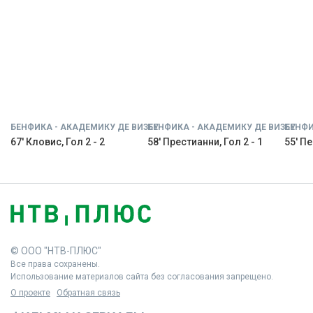
БЕНФИКА - АКАДЕМИКУ ДЕ ВИЗЕУ
БЕНФИКА - АКАДЕМИКУ ДЕ ВИЗЕУ
БЕНФИ
67' Кловис, Гол 2 - 2
58' Престианни, Гол 2 - 1
55' Пе
© ООО "НТВ-ПЛЮС"
Все права сохранены.
Использование материалов сайта без согласования запрещено.
О проекте
Обратная связь