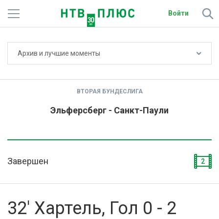
Войти
Не показывать счёт
Архив и лучшие моменты
Телеканалы
Фильмы и сериалы
ВТОРАЯ БУНДЕСЛИГА
Спорт
Эльферсберг - Санкт-Паули
Подписки
Радио
Завершен
2
Спутниковым абонентам
О сайте
32' Хартель, Гол 0 - 2