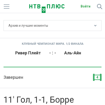
Войти
Не показывать счёт
Архив и лучшие моменты
Телеканалы
Фильмы и сериалы
КЛУБНЫЙ ЧЕМПИОНАТ МИРА. 1/2 ФИНАЛА
Спорт
-
:
-
Ривер Плейт
Аль-Айн
Подписки
Радио
Завершен
4
Спутниковым абонентам
О сайте
11' Гол, 1-1, Борре