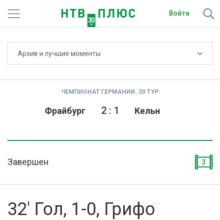
Войти
Не показывать счёт
Архив и лучшие моменты
Телеканалы
Фильмы и сериалы
ЧЕМПИОНАТ ГЕРМАНИИ. 20 ТУР
Спорт
2
:
1
Фрайбург
Кельн
Подписки
Радио
Завершен
3
Спутниковым абонентам
О сайте
32' Гол, 1-0, Грифо