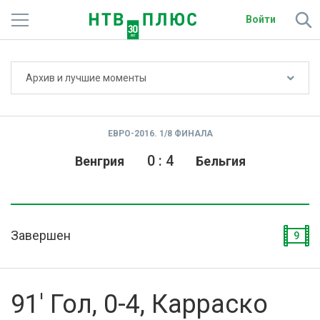
Войти
Не показывать счёт
Архив и лучшие моменты
Телеканалы
Фильмы и сериалы
ЕВРО-2016. 1/8 ФИНАЛА
Спорт
0
:
4
Венгрия
Бельгия
Подписки
Радио
Завершен
9
Спутниковым абонентам
О сайте
91' Гол, 0-4, Карраско