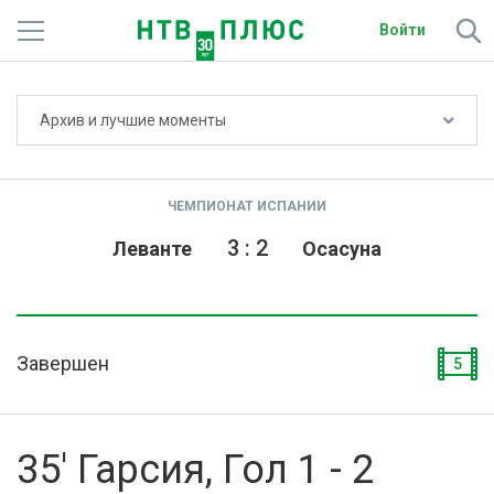
Войти
Не показывать счёт
Архив и лучшие моменты
Телеканалы
Фильмы и сериалы
ЧЕМПИОНАТ ИСПАНИИ
Спорт
3
:
2
Леванте
Осасуна
Подписки
Радио
Завершен
5
Спутниковым абонентам
О сайте
35' Гарсия, Гол 1 - 2