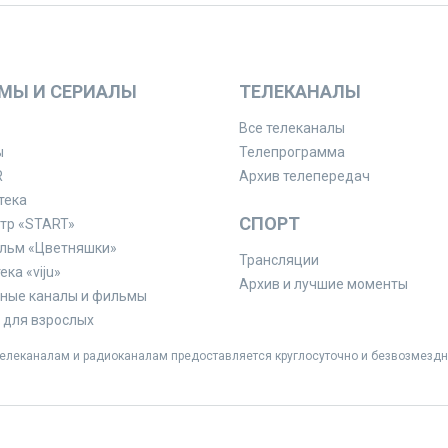
МЫ И СЕРИАЛЫ
ТЕЛЕКАНАЛЫ
Все телеканалы
ы
Телепрограмма
R
Архив телепередач
тека
СПОРТ
тр «START»
льм «Цветняшки»
Трансляции
ка «viju»
Архив и лучшие моменты
ные каналы и фильмы
для взрослых
леканалам и радиоканалам предоставляется круглосуточно и безвозмездн