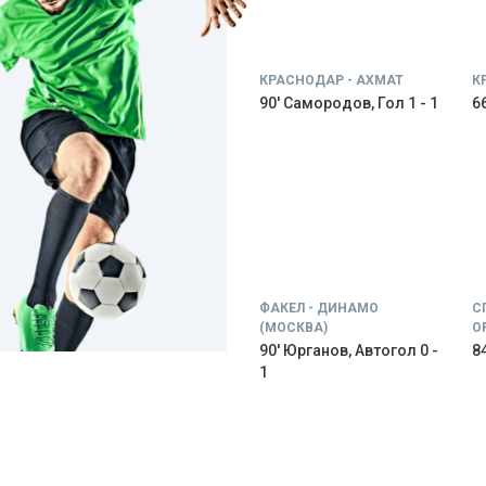
КРАСНОДАР - АХМАТ
К
90' Самородов, Гол 1 - 1
66
ФАКЕЛ - ДИНАМО
С
(МОСКВА)
О
90' Юрганов, Автогол 0 -
84
1