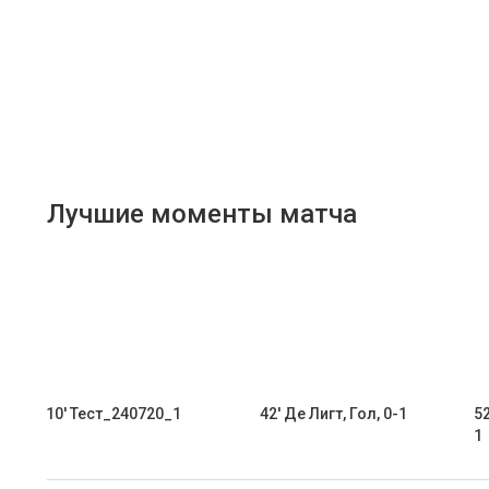
Лучшие моменты матча
10' Тест_240720_1
42' Де Лигт, Гол, 0-1
52
1