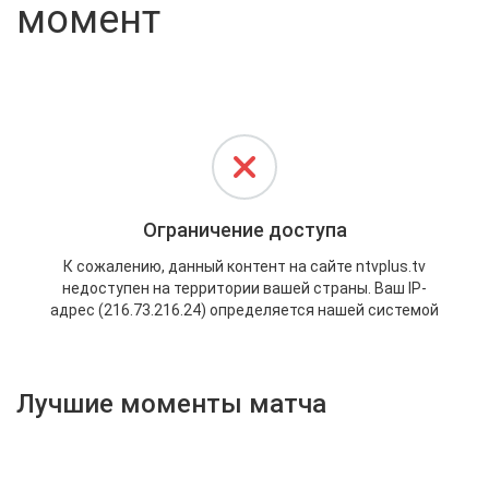
момент
Активировать промокод
Лучшие моменты матча