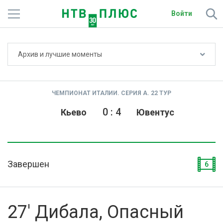
Войти
Не показывать счёт
Архив и лучшие моменты
Телеканалы
Фильмы и сериалы
ЧЕМПИОНАТ ИТАЛИИ. СЕРИЯ А. 22 ТУР
Спорт
0
:
4
Кьево
Ювентус
Подписки
Радио
Завершен
6
Спутниковым абонентам
О сайте
27' Дибала, Опасный