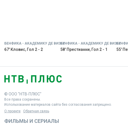
БЕНФИКА - АКАДЕМИКУ ДЕ ВИЗЕУ
БЕНФИКА - АКАДЕМИКУ ДЕ ВИЗЕУ
БЕНФИ
67' Кловис, Гол 2 - 2
58' Престианни, Гол 2 - 1
55' Пе
© ООО "НТВ-ПЛЮС"
Все права сохранены.
Использование материалов сайта без согласования запрещено.
О проекте
Обратная связь
ФИЛЬМЫ И СЕРИАЛЫ