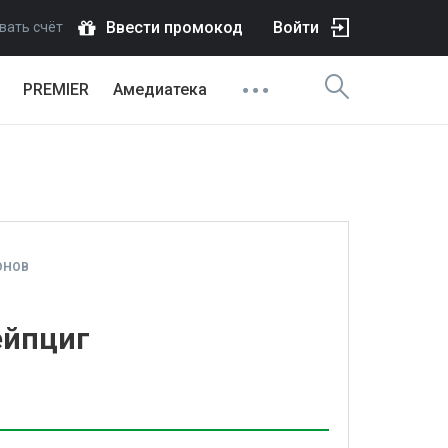
Ввести промокод
Войти
вать счёт
PREMIER
Амедиатека
ОНОВ
ейпциг