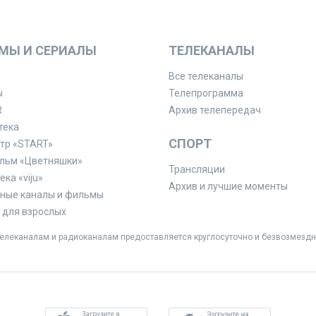
МЫ И СЕРИАЛЫ
ТЕЛЕКАНАЛЫ
Все телеканалы
ы
Телепрограмма
R
Архив телепередач
тека
СПОРТ
тр «START»
льм «Цветняшки»
Трансляции
ка «viju»
Архив и лучшие моменты
ные каналы и фильмы
для взрослых
леканалам и радиоканалам предоставляется круглосуточно и безвозмездн