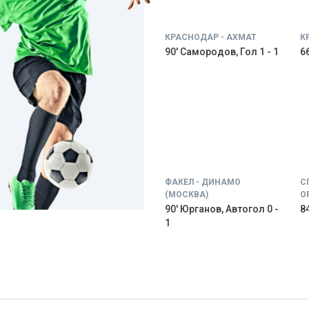
КРАСНОДАР - АХМАТ
К
90' Самородов, Гол 1 - 1
66
ФАКЕЛ - ДИНАМО
С
(МОСКВА)
О
90' Юрганов, Автогол 0 -
84
1