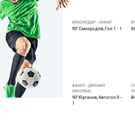
КРАСНОДАР - АХМАТ
К
90' Самородов, Гол 1 - 1
66
ФАКЕЛ - ДИНАМО
С
(МОСКВА)
О
90' Юрганов, Автогол 0 -
84
1