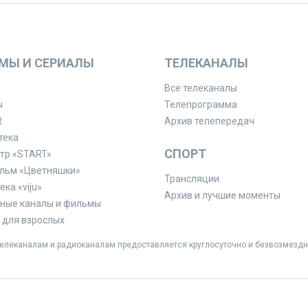
МЫ И СЕРИАЛЫ
ТЕЛЕКАНАЛЫ
Все телеканалы
ы
Телепрограмма
R
Архив телепередач
тека
СПОРТ
тр «START»
льм «Цветняшки»
Трансляции
ка «viju»
Архив и лучшие моменты
ные каналы и фильмы
для взрослых
леканалам и радиоканалам предоставляется круглосуточно и безвозмездн