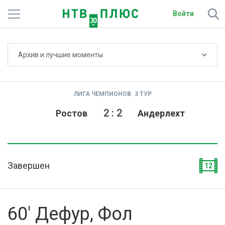
Войти
Не показывать счёт
Архив и лучшие моменты
Телеканалы
Фильмы и сериалы
ЛИГА ЧЕМПИОНОВ. 3 ТУР
Спорт
2
:
2
Ростов
Андерлехт
Подписки
Радио
Завершен
12
Спутниковым абонентам
О сайте
60' Дефур, Фол