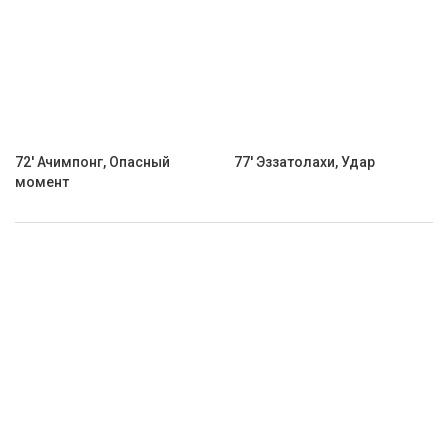
72' Ачимпонг, Опасный
77' Эззатолахи, Удар
момент