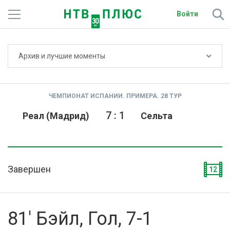
Войти
Не показывать счёт
Архив и лучшие моменты
Телеканалы
Фильмы и сериалы
ЧЕМПИОНАТ ИСПАНИИ. ПРИМЕРА. 28 ТУР
Спорт
7
:
1
Реал (Мадрид)
Сельта
Подписки
Радио
Завершен
12
Спутниковым абонентам
О сайте
81' Бэйл, Гол, 7-1