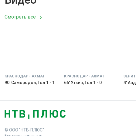
Видео
Смотреть всё
КРАСНОДАР - АХМАТ
КРАСНОДАР - АХМАТ
ЗЕНИТ
90' Самородов, Гол 1 - 1
66' Уткин, Гол 1 - 0
4' Анд
© ООО "НТВ-ПЛЮС"
Все права сохранены.