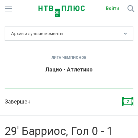
Войти
Не показывать счёт
Архив и лучшие моменты
Телеканалы
Фильмы и сериалы
ЛИГА ЧЕМПИОНОВ
Спорт
Лацио - Атлетико
Подписки
Радио
Завершен
2
Спутниковым абонентам
О сайте
29' Барриос, Гол 0 - 1