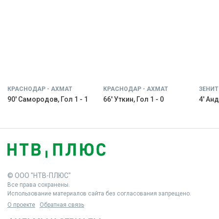
КРАСНОДАР - АХМАТ
КРАСНОДАР - АХМАТ
ЗЕНИТ
90' Самородов, Гол 1 - 1
66' Уткин, Гол 1 - 0
4' Анд
© ООО "НТВ-ПЛЮС"
Все права сохранены.
Использование материалов сайта без согласования запрещено.
О проекте
Обратная связь