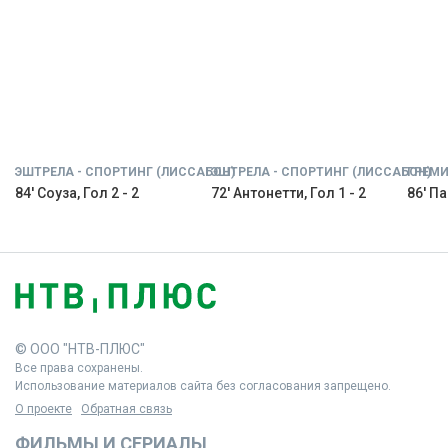
ЭШТРЕЛА - СПОРТИНГ (ЛИССАБОН)
ЭШТРЕЛА - СПОРТИНГ (ЛИССАБОН)
ГРЕМИ
84' Соуза, Гол 2 - 2
72' Антонетти, Гол 1 - 2
86' Па
© ООО "НТВ-ПЛЮС"
Все права сохранены.
Использование материалов сайта без согласования запрещено.
О проекте
Обратная связь
ФИЛЬМЫ И СЕРИАЛЫ