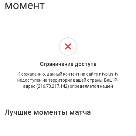
момент
Активировать промокод
Лучшие моменты матча