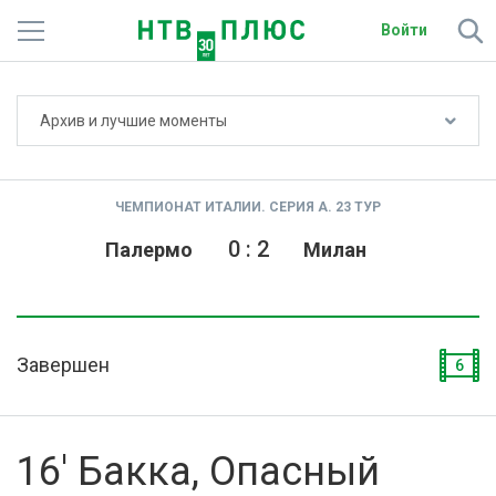
Войти
Не показывать счёт
Архив и лучшие моменты
Телеканалы
Фильмы и сериалы
ЧЕМПИОНАТ ИТАЛИИ. СЕРИЯ А. 23 ТУР
Спорт
0
:
2
Палермо
Милан
Подписки
Радио
Завершен
6
Спутниковым абонентам
О сайте
16' Бакка, Опасный