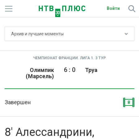
Войти
Не показывать счёт
Архив и лучшие моменты
Телеканалы
Фильмы и сериалы
ЧЕМПИОНАТ ФРАНЦИИ. ЛИГА 1. 3 ТУР
Спорт
6
:
0
Олимпик
Труа
(Марсель)
Подписки
Радио
Завершен
8
Спутниковым абонентам
О сайте
8' Алессандрини,