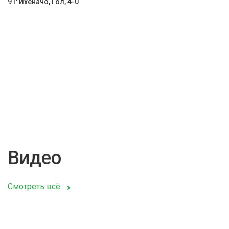
91' Ихеначо, Гол, 4-0
Видео
Смотреть всё