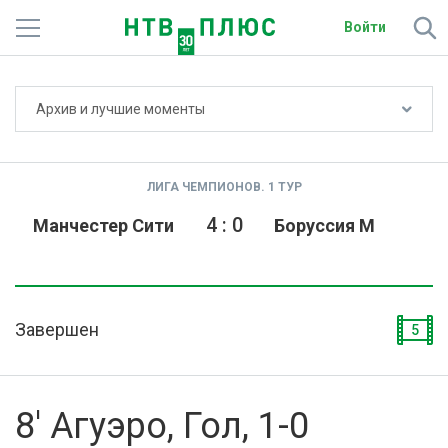
Войти
Не показывать счёт
Архив и лучшие моменты
Телеканалы
Фильмы и сериалы
ЛИГА ЧЕМПИОНОВ. 1 ТУР
Спорт
4
:
0
Манчестер Сити
Боруссия М
Подписки
Радио
Завершен
5
Спутниковым абонентам
О сайте
8' Агуэро, Гол, 1-0