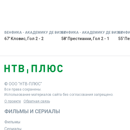
БЕНФИКА - АКАДЕМИКУ ДЕ ВИЗЕУ
БЕНФИКА - АКАДЕМИКУ ДЕ ВИЗЕУ
БЕНФИ
67' Кловис, Гол 2 - 2
58' Престианни, Гол 2 - 1
55' Пе
© ООО "НТВ-ПЛЮС"
Все права сохранены.
Использование материалов сайта без согласования запрещено.
О проекте
Обратная связь
ФИЛЬМЫ И СЕРИАЛЫ
Фильмы
Сериалы