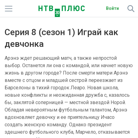
Войти
Телеканалы
Серия 8 (сезон 1) Играй как
Фильмы и сериалы
девчонка
Спорт
Арэнэ ждет решающий матч, а также непростой
выбор. Останется ли она с командой, или начнет новую
Подписки
жизнь в другом городе? После смерти матери Арэнэ
вместе с отцом и младшей сестрой переезжает из
Радио
Барселоны в тихий городок Леаро. Новая школа,
новые конфликты и неожиданная дружба с, казалось
Спутниковым абонентам
бы, заклятой соперницей — местной звездой Норой.
Обладая невероятным футбольным талантом, Арэнэ
О сайте
вдохновляет девочку и ее приятельницу Ичасо
создать женскую команду. Однако президент
Активировать промокод
здешнего футбольного клуба, Марчело, отказывается