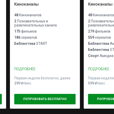
Киноканалы
Киноканалы 
48
Киноканалов
48
Киноканало
2
Познавательных и
2
Познавательн
развлекательных канала
развлекательн
175
фильмов
279
фильмов
186
сериалов
559
сериалов
Библиотека
START
Библиотека
Ам
Библиотека
ST
Спорт
Амедиат
ПОДРОБНЕЕ
ПОДРОБНЕЕ
Первая неделя бесплатно, далее
Первая неделя
299 ₽⁠/⁠
мес
599 ₽⁠/⁠
мес
ПОПРОБОВАТЬ БЕСПЛАТНО
ПОПРОБОВ