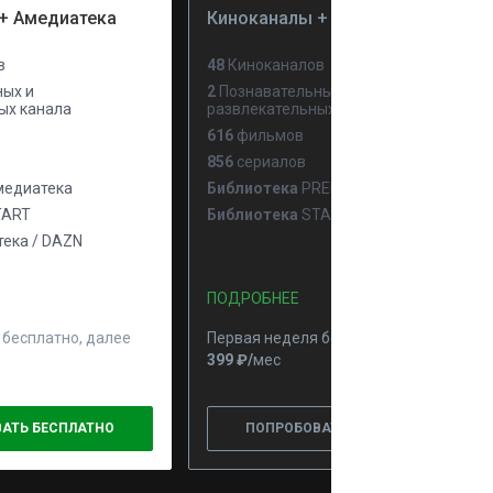
+ Амедиатека
Киноканалы + PREMIER
в
48
Киноканалов
ых и
2
Познавательных и
ых канала
развлекательных канала
616
фильмов
856
сериалов
едиатека
Библиотека
PREMIER
ART
Библиотека
START
ека / DAZN
ПОДРОБНЕЕ
 бесплатно, далее
Первая неделя бесплатно, далее
399 ₽⁠/⁠
мес
АТЬ БЕСПЛАТНО
ПОПРОБОВАТЬ БЕСПЛАТНО