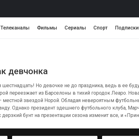
Телеканалы
Фильмы
Сериалы
Спорт
Подписки
как девчонка
 шестнадцать! Но девочке не до праздника, ведь в ее бу
трой переезжает из Барселоны в тихий городок Леаро. Но
 — местной звездой Норой. Обладая невероятным футбольн
нду. Однако президент здешнего футбольного клуба, Марче
х дерзкий бунт на презентации сезона изменит все, и «При