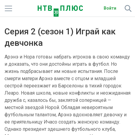
Войти
Телеканалы
Серия 2 (сезон 1) Играй как
Фильмы и сериалы
девчонка
Спорт
Арэнэ и Нора готовы набрать игроков в свою команду
и доказать, что они достойны играть в футбол. Но
Подписки
жизнь подбрасывает им новые испытания. После
смерти матери Арэнэ вместе с отцом и младшей
Радио
сестрой переезжает из Барселоны в тихий городок
Леаро. Новая школа, новые конфликты и неожиданная
Спутниковым абонентам
дружба с, казалось бы, заклятой соперницей —
местной звездой Норой. Обладая невероятным
О сайте
футбольным талантом, Арэнэ вдохновляет девочку и
ее приятельницу Ичасо создать женскую команду.
Активировать промокод
Однако президент здешнего футбольного клуба,