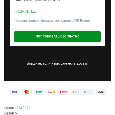
Спорт
Амедиатека / DAZN
ПОДРОБНЕЕ
Первая неделя бесплатно, далее
749 ₽⁠/⁠
мес
ПОПРОБОВАТЬ БЕСПЛАТНО
Войдите
, если у вас уже есть доступ
Сезон
1
2
3
4
5
6
7
8
Сезон 5