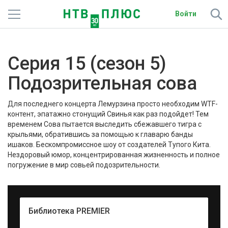
Войти
Телеканалы
Серия 15 (сезон 5)
Фильмы и сериалы
Подозрительная сова
Спорт
Для последнего концерта Лемурзина просто необходим WTF-
Подписки
контент, эпатажно стонущий Свинья как раз подойдет! Тем
временем Сова пытается выследить сбежавшего тигра с
крыльями, обратившись за помощью к главарю банды
Радио
ишаков. Бескомпромиссное шоу от создателей Тупого Кита.
Нездоровый юмор, концентрированная жизненность и полное
Спутниковым абонентам
погружение в мир совьей подозрительности.
О сайте
Активировать промокод
Библиотека PREMIER