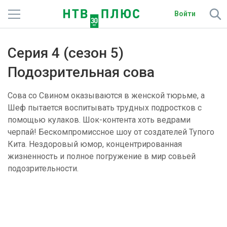
Войти
Телеканалы
Серия 4 (сезон 5)
Фильмы и сериалы
Подозрительная сова
Спорт
Сова со Свином оказываются в женской тюрьме, а
Шеф пытается воспитывать трудных подростков с
Подписки
помощью кулаков. Шок-контента хоть ведрами
черпай! Бескомпромиссное шоу от создателей Тупого
Радио
Кита. Нездоровый юмор, концентрированная
жизненность и полное погружение в мир совьей
Спутниковым абонентам
подозрительности.
О сайте
Активировать промокод
Библиотека PREMIER