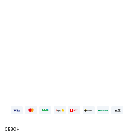
Спорт
Амедиатека / DAZN
ПОДРОБНЕЕ
Первая неделя бесплатно, далее
749 ₽⁠/⁠
мес
ПОПРОБОВАТЬ БЕСПЛАТНО
Войдите
СЕЗОН