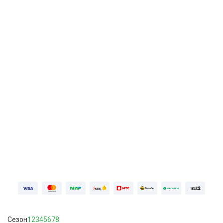
Спорт
Амедиатека / DAZN
ПОДРОБНЕЕ
Первая неделя бесплатно, далее
749 ₽⁠/⁠
мес
ПОПРОБОВАТЬ БЕСПЛАТНО
Войдите
Сезон
1
2
3
4
5
6
7
8