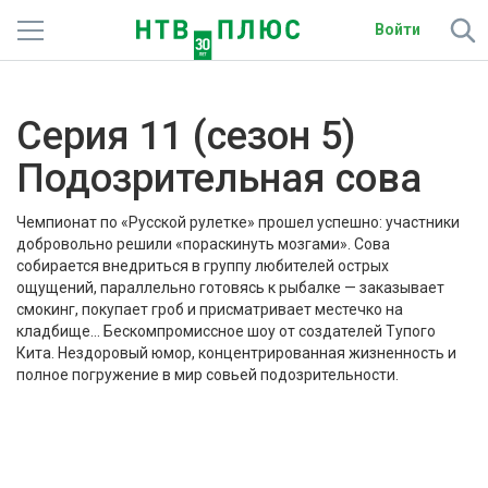
Войти
Телеканалы
Серия 11 (сезон 5)
Фильмы и сериалы
Подозрительная сова
Спорт
Чемпионат по «Русской рулетке» прошел успешно: участники
Подписки
добровольно решили «пораскинуть мозгами». Сова
собирается внедриться в группу любителей острых
ощущений, параллельно готовясь к рыбалке — заказывает
Радио
смокинг, покупает гроб и присматривает местечко на
кладбище… Бескомпромиссное шоу от создателей Тупого
Спутниковым абонентам
Кита. Нездоровый юмор, концентрированная жизненность и
полное погружение в мир совьей подозрительности.
О сайте
Активировать промокод
Библиотека PREMIER