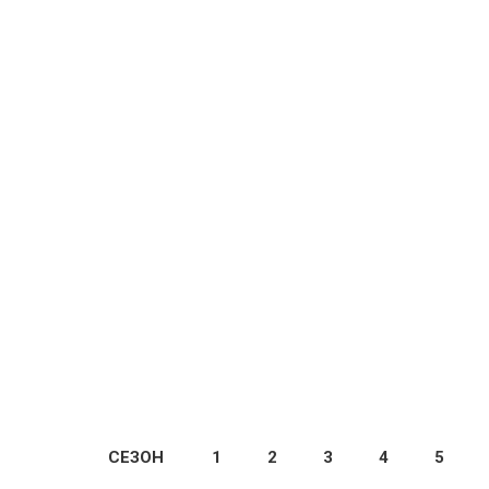
ПОДРОБНЕЕ
Две недели бесплатно, далее
399 ₽⁠/⁠
мес
ПОПРОБОВАТЬ БЕСПЛАТНО
СЕЗОН
1
2
3
4
5