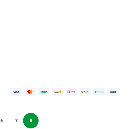
ПОДРОБНЕЕ
ПОДРОБН
Первая неделя бесплатно, далее
Первая не
399 ₽⁠/⁠
мес
749 ₽⁠/⁠
мес
ПОПРОБОВАТЬ БЕСПЛАТНО
ПОПР
Войдите
6
7
8