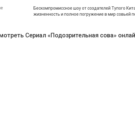
ие
Бескомпромиссное шоу от создателей Тупого Кит
жизненность и полное погружение в мир совьей п
мотреть Сериал «Подозрительная сова» онлай
Киноканалы + PREMIER
Кино Пр
48
Киноканалов
63
телекан
2
Познавательных и
1755
филь
развлекательных канала
1649
сери
616
фильмов
Библиоте
856
сериалов
Библиоте
Библиотека
PREMIER
Библиоте
Библиотека
START
Библиоте
Спорт
Аме