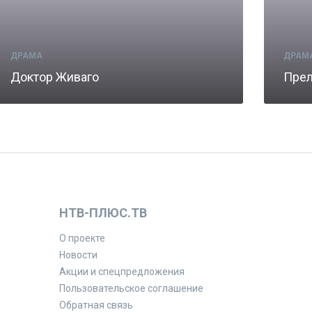
ДРАМА
ДРАМ
Доктор Живаго
Прел
НТВ-ПЛЮС.ТВ
О проекте
Новости
Акции и спецпредложения
Пользовательское соглашение
Обратная связь