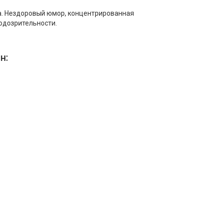
а. Нездоровый юмор, концентрированная
одозрительности.
н:
емиум
ала
мов
алов
ка
Амедиатека
ка
PREMIER
ка
START
ка
viju
диатека / DAZN