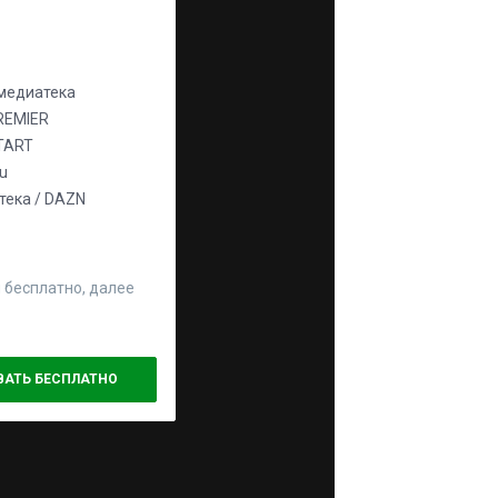
едиатека
REMIER
TART
ju
ека / DAZN
 бесплатно, далее
ВАТЬ БЕСПЛАТНО