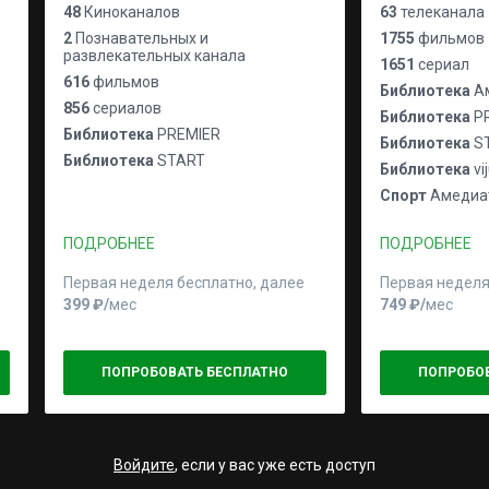
48
Киноканалов
63
телеканала
2
Познавательных и
1755
фильмов
развлекательных канала
1651
сериал
616
фильмов
Библиотека
Ам
856
сериалов
Библиотека
P
Библиотека
PREMIER
Библиотека
S
Библиотека
START
Библиотека
vi
Спорт
Амедиат
ПОДРОБНЕЕ
ПОДРОБНЕЕ
Первая неделя бесплатно, далее
Первая неделя
399 ₽⁠/⁠
мес
749 ₽⁠/⁠
мес
ПОПРОБОВАТЬ БЕСПЛАТНО
ПОПРОБО
Войдите
, если у вас уже есть доступ