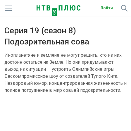
Войти
Телеканалы
Серия 19 (сезон 8)
Фильмы и сериалы
Подозрительная сова
Спорт
Инопланетяне и земляне не могут решить, кто из них
достоин остаться на Земле. Но они придумывают
Подписки
выход из ситуации — устроить Олимпийские игры.
Бескомпромиссное шоу от создателей Тупого Кита.
Радио
Нездоровый юмор, концентрированная жизненность и
полное погружение в мир совьей подозрительности.
Спутниковым абонентам
О сайте
Библиотека PREMIER
Активировать промокод
441
фильм