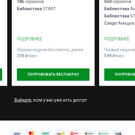
185
сериалов
558
сериалов
Библиотека
START
Библиотека
Ам
Библиотека
ST
Спорт
Амедиат
ПОДРОБНЕЕ
ПОДРОБНЕЕ
Первая неделя бесплатно, далее
Первая неделя
299 ₽⁠/⁠
мес
599 ₽⁠/⁠
мес
ПОПРОБОВАТЬ БЕСПЛАТНО
ПОПРОБОВ
Войдите
, если у вас уже есть доступ