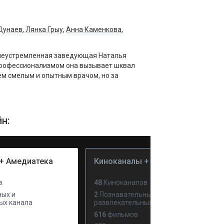
Дунаев
,
Лянка Грыу
,
Анна Каменкова
,
елеустремленная заведующая Наталья
 профессионализмом она вызывает шквал
сем смелым и опытным врачом, но за
н:
+ Амедиатека
Киноканалы + PREMIER
в
48
Киноканалов
ых и
2
Познавательных и
ых канала
развлекательных канала
616
фильмов