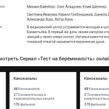
еры
Михаил Вайнберг
,
Олег Асадулин
,
Клим Шипенко
Светлана Иванова
,
Кирилл Гребенщиков
,
Данила 
Александр Яцко
,
Артур Ваха
ие
В медицинский центр устраивается молодая и ц
Бахметьева. В первый же день своим напором и
эмоций у своих новых коллег. Наталья кажется в
показной отвагой скрывается израненная душа.
мотреть Сериал «Тест на беременность» онлай
Киноканалы
Киноканалы 
48
Киноканалов
48
Киноканало
2
Познавательных и
2
Познавательн
развлекательных канала
развлекательн
175
фильмов
279
фильмов