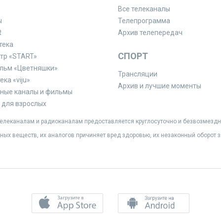
Все телеканалы
ы
Телепрограмма
R
Архив телепередач
тека
СПОРТ
тр «START»
льм «Цветняшки»
Трансляции
ка «viju»
Архив и лучшие моменты
ные каналы и фильмы
для взрослых
леканалам и радиоканалам предоставляется круглосуточно и безвозмездн
ных веществ, их аналогов причиняет вред здоровью, их незаконный оборот