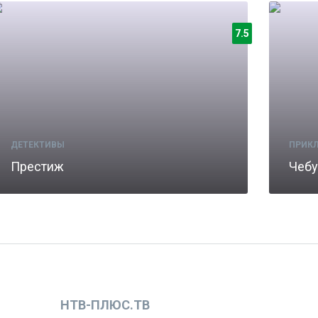
7.5
ДЕТЕКТИВЫ
ПРИК
Престиж
Чебу
НТВ-ПЛЮС.ТВ