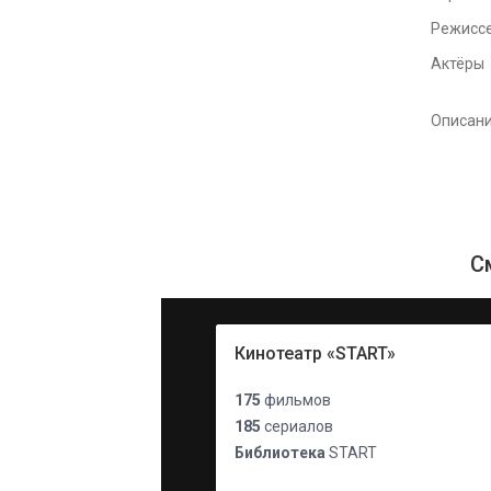
Режисс
Актёры
Описан
С
Кинотеатр «START»
175
фильмов
185
сериалов
Библиотека
START