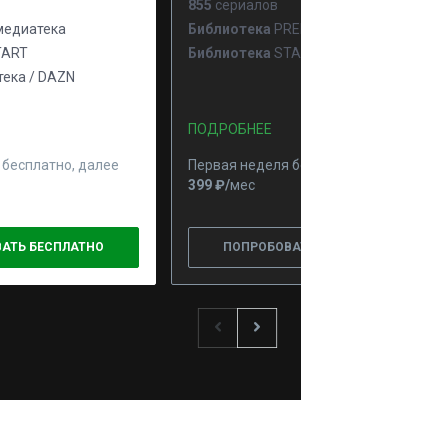
855
сериалов
едиатека
Библиотека
PREMIER
ART
Библиотека
START
ека / DAZN
ПОДРОБНЕЕ
 бесплатно, далее
Первая неделя бесплатно, далее
399 ₽⁠/⁠
мес
АТЬ БЕСПЛАТНО
ПОПРОБОВАТЬ БЕСПЛАТНО