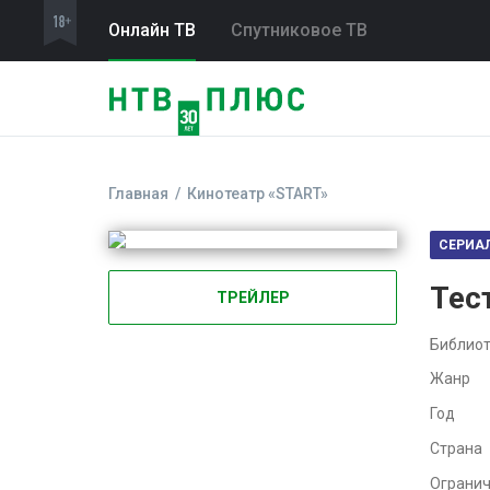
Онлайн ТВ
Спутниковое ТВ
Главная
Кинотеатр «START»
СЕРИА
Тес
ТРЕЙЛЕР
Библиот
Жанр
Год
Страна
Ограни