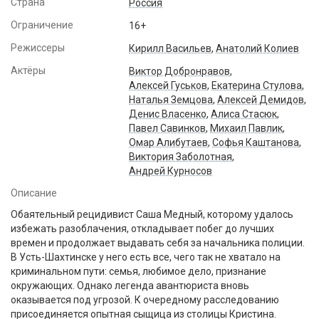
Страна
Россия
Ограничение
16+
Режиссеры
Кирилл Васильев
,
Анатолий Колиев
Актёры
Виктор Добронравов
,
Алексей Гуськов
,
Екатерина Стулова
,
Наталья Земцова
,
Алексей Демидов
,
Денис Власенко
,
Алиса Стасюк
,
Павел Савинков
,
Михаил Павлик
,
Омар Алибутаев
,
Софья Каштанова
,
Виктория Заболотная
,
Андрей Курносов
Описание
Обаятельный рецидивист Саша Медный, которому удалось
избежать разоблачения, откладывает побег до лучших
времен и продолжает выдавать себя за начальника полиции.
В Усть-Шахтинске у него есть все, чего так не хватало на
криминальном пути: семья, любимое дело, признание
окружающих. Однако легенда авантюриста вновь
оказывается под угрозой. К очередному расследованию
присоединяется опытная сыщица из столицы Кристина.