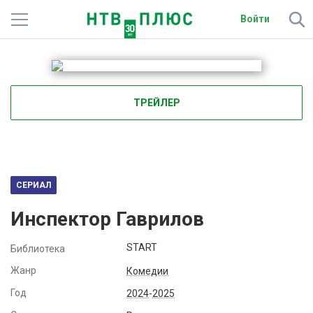
Войти
Телеканалы
Фильмы и сериалы
ТРЕЙЛЕР
Спорт
Подписки
Радио
СЕРИАЛ
Инспектор Гаврилов
Спутниковым абонентам
START
Библиотека
О сайте
Жанр
Комедии
Активировать промокод
Год
2024
-
2025