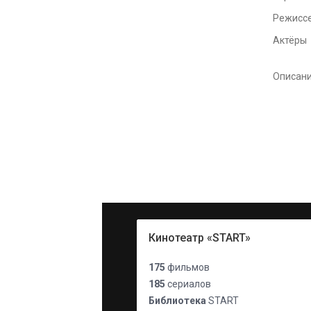
Режисс
Актёры
Описан
Кинотеатр «START»
175
фильмов
185
сериалов
Библиотека
START