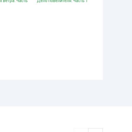
х ветра. Часть
Дело повелителя. Часть 1