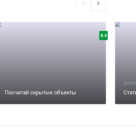
8.4
ДОКУ
Посчитай скрытые объекты
Стат