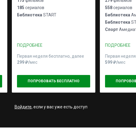
175
фильмов
279
фильмов
185
сериалов
558
сериалов
Библиотека
START
Библиотека
Ам
Библиотека
ST
Спорт
Амедиат
ПОДРОБНЕЕ
ПОДРОБНЕЕ
Первая неделя бесплатно, далее
Первая неделя
299 ₽⁠/⁠
мес
599 ₽⁠/⁠
мес
ПОПРОБОВАТЬ БЕСПЛАТНО
ПОПРОБОВ
Войдите
, если у вас уже есть доступ