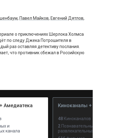
ршенбаум
,
Павел Майков
,
Евгений Дятлов
,
сериале о приключениях Шерлока Холмса
идёт по следу Джека Потрошителя в
ждый раз оставляя детективу послания.
ает, что противник сбежал в Российскую
+ Амедиатека
Киноканалы + PREMIER
в
48
Киноканалов
ых и
2
Познавательных и
ых канала
развлекательных канала