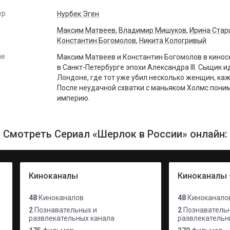
ер
Нурбек Эген
Максим Матвеев
,
Владимир Мишуков
,
Ирина Ста
Константин Богомолов
,
Никита Кологривый
ие
Максим Матвеев и Константин Богомолов в кино
в Санкт-Петербурге эпохи Александра III. Сыщик 
Лондоне, где тот уже убил несколько женщин, ка
После неудачной схватки с маньяком Холмс поним
империю.
Смотреть Сериал «Шерлок в России» онлайн:
Киноканалы
Киноканалы 
48
Киноканалов
48
Киноканало
2
Познавательных и
2
Познавательн
развлекательных канала
развлекательн