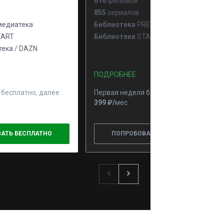
616
фильмов
855
сериалов
едиатека
Библиотека
PREMIER
ART
Библиотека
START
ека / DAZN
ПОДРОБНЕЕ
 бесплатно, далее
Первая неделя бесплатно, далее
399 ₽⁠/⁠
мес
АТЬ БЕСПЛАТНО
ПОПРОБОВАТЬ БЕСПЛАТНО