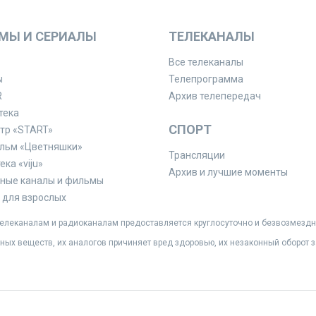
МЫ И СЕРИАЛЫ
ТЕЛЕКАНАЛЫ
Все телеканалы
ы
Телепрограмма
R
Архив телепередач
тека
СПОРТ
тр «START»
льм «Цветняшки»
Трансляции
ка «viju»
Архив и лучшие моменты
ные каналы и фильмы
для взрослых
леканалам и радиоканалам предоставляется круглосуточно и безвозмездн
ных веществ, их аналогов причиняет вред здоровью, их незаконный оборот