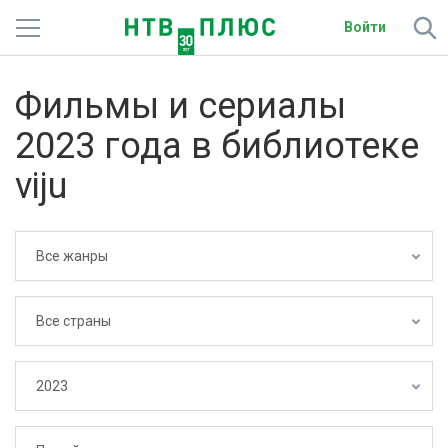
Войти
Телеканалы
Фильмы и сериалы
Фильмы и сериалы
2023 года в библиотеке
Спорт
viju
Подписки
Все жанры
Радио
Спутниковым абонентам
Все страны
О сайте
2023
Активировать промокод