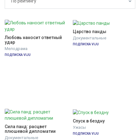
По рейтингу
Царство панды
Любовь наносит ответный 
Документальные
удар
ПОДПИСКА VIJU
Мелодрама
ПОДПИСКА VIJU
Спуск в бездну
Сила панд: расцвет 
Ужасы
плюшевой дипломатии
ПОДПИСКА VIJU
Документальные