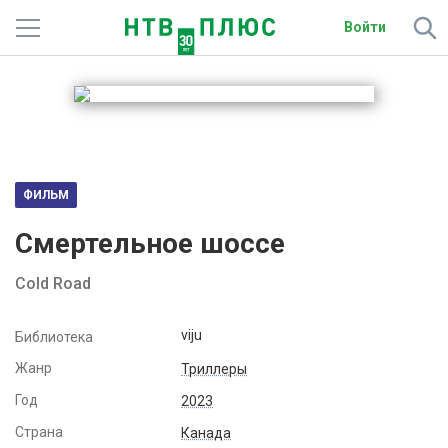
Войти
Телеканалы
Фильмы и сериалы
Спорт
ФИЛЬМ
Подписки
Смертельное шоссе
Радио
Cold Road
Спутниковым абонентам
viju
Библиотека
О сайте
Жанр
Триллеры
Год
2023
Активировать промокод
Страна
Канада