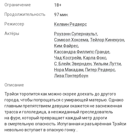
Ограничение
18+
Продолжительность
97 мин.
Режиссер
Келвин Редверс
Актёры
Роузэнн Супернаульт
,
Сэмюэл Хоксема
,
Тейлор Кинекуон
,
Ким Файрес
,
Кассандра Филлипс-Гранде
,
Чад Косгрейв
,
Карла Фокс
,
С. Блейк Эвернден
,
Уильям Лутти
,
Нора Макадам
,
Питер Редверс
,
Лиза Пэнтербоун
Описание
Трэйси торопится как можно скорее доехать до другого
города, чтобы попрощаться с умирающей матерью. Однако
главным препятствием девушки окажется не заснеженная
трасса и гололедица, а неожиданный преследователь
на фуре, который превращает каждый метр дороги
в смертельную опасность. Испуганная и разъярённая Трэйси
невольно вступает в опасную гонку…